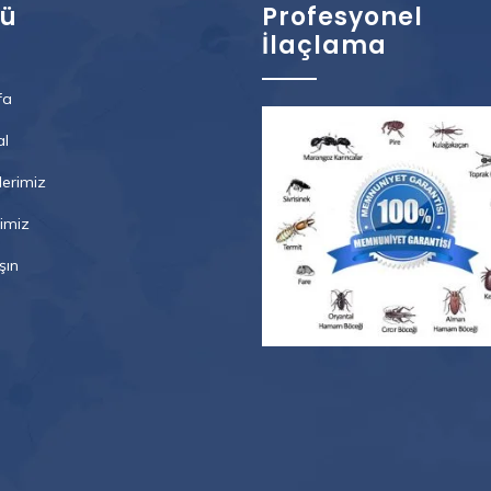
ü
Profesyonel
İlaçlama
fa
l
lerimiz
imiz
şın