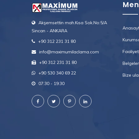
Men
Akşemsettin mah.Kısa Sok.No:5/A
Anasay
Sincan - ANKARA
Kurumsa
+90 312 231 31 80
Faaliyet
info@maximumilaclama.com
+90 312 231 31 80
Belgeler
+90 530 340 69 22
Bize ula
07:30 - 19:30