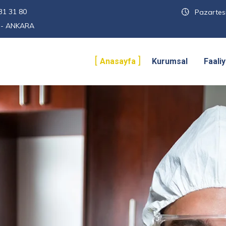
31 31 80
Pazartesi
n - ANKARA
Anasayfa
Kurumsal
Faali