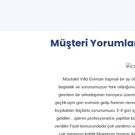
Müşteri Yorumla
Müstakil Villa Evimize taşınalı bir ay
başladık ve sorunumuzun fare olduğunu 
girerken bir arkadaşımın tavsiyesi üzeri
geçtik.aynı gün evimize gelip farenin nered
koydukları ilaçlarla sorunumuzu 3-4 gün i
geldiler... işlerini profesyonelce yaptıla
verdiler.Fiyat konusundada çok yardımcı 
çok memnun kaldık.Maximum haşere ilaç