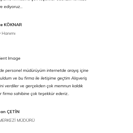
e ediyoruz...
ce KÖKNAR
v Hanımı
nde personel müdürüyüm internetde arayış içine
ldum ve bu firma ile iletişime geçtim Alışveriş
ni verdiler ve gerçekden çok memnun kaldık
r firma sahibine çok teşekkür ederiz..
an ÇETİN
 MERKEZİ MÜDÜRÜ