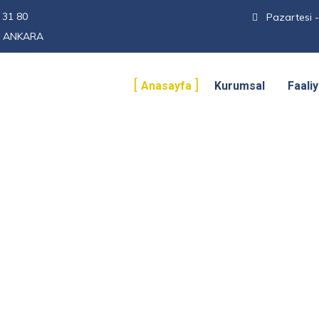
 31 80
Pazartesi -
 - ANKARA
Anasayfa
Kurumsal
Faali