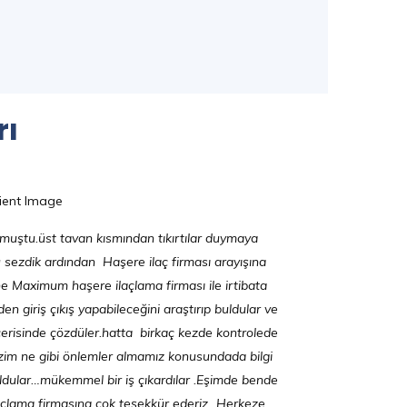
rı
 olmuştu.üst tavan kısmından tıkırtılar duymaya
sezdik ardından Haşere ilaç firması arayışına
ne Maximum haşere ilaçlama firması ile irtibata
en giriş çıkış yapabileceğini araştırıp buldular ve
çerisinde çözdüler.hatta birkaç kezde kontrolede
r.bizim ne gibi önlemler almamız konusundada bilgi
oldular…mükemmel bir iş çıkardılar .Eşimde bende
lama firmasına çok teşekkür ederiz...Herkeze