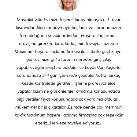
Müstakil Villa Evimize taşınalı bir ay olmuştu.üst tavan
kısmından tıkırtılar duymaya başladık ve sorunumuzun
fare olduğunu sezdik ardından Haşere ilaç firması
arayışına girerken bir arkadaşımın tavsiyesi üzerine
Maximum haşere ilaçlama firması ile irtibata geçtik.aynı
gün evimize gelip farenin nereden giriş çıkış
yapabileceğini araştırıp buldular ve koydukları ilaçlarla
sorunumuzu 3-4 gün içerisinde çözdüler.hatta birkaç
kezde kontrolede geldiler... işlerini profesyonelce
yaptılar.bizim ne gibi önlemler almamız konusundada
bilgi verdiler.Fiyat konusundada çok yardımcı oldular…
mükemmel bir iş çıkardılar .Eşimde bende çok memnun
kaldık.Maximum haşere ilaçlama firmasına çok teşekkür
ederiz...Herkeze tavsiye ediyoruz...