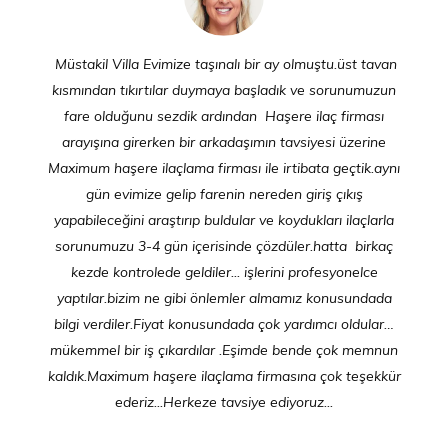
Müstakil Villa Evimize taşınalı bir ay olmuştu.üst tavan
kısmından tıkırtılar duymaya başladık ve sorunumuzun
fare olduğunu sezdik ardından Haşere ilaç firması
arayışına girerken bir arkadaşımın tavsiyesi üzerine
Maximum haşere ilaçlama firması ile irtibata geçtik.aynı
gün evimize gelip farenin nereden giriş çıkış
yapabileceğini araştırıp buldular ve koydukları ilaçlarla
sorunumuzu 3-4 gün içerisinde çözdüler.hatta birkaç
kezde kontrolede geldiler... işlerini profesyonelce
yaptılar.bizim ne gibi önlemler almamız konusundada
bilgi verdiler.Fiyat konusundada çok yardımcı oldular…
mükemmel bir iş çıkardılar .Eşimde bende çok memnun
kaldık.Maximum haşere ilaçlama firmasına çok teşekkür
ederiz...Herkeze tavsiye ediyoruz...