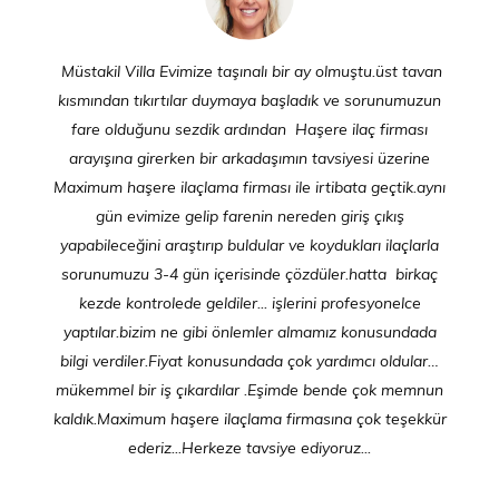
Müstakil Villa Evimize taşınalı bir ay olmuştu.üst tavan
kısmından tıkırtılar duymaya başladık ve sorunumuzun
fare olduğunu sezdik ardından Haşere ilaç firması
arayışına girerken bir arkadaşımın tavsiyesi üzerine
Maximum haşere ilaçlama firması ile irtibata geçtik.aynı
gün evimize gelip farenin nereden giriş çıkış
yapabileceğini araştırıp buldular ve koydukları ilaçlarla
sorunumuzu 3-4 gün içerisinde çözdüler.hatta birkaç
kezde kontrolede geldiler... işlerini profesyonelce
yaptılar.bizim ne gibi önlemler almamız konusundada
bilgi verdiler.Fiyat konusundada çok yardımcı oldular…
mükemmel bir iş çıkardılar .Eşimde bende çok memnun
kaldık.Maximum haşere ilaçlama firmasına çok teşekkür
ederiz...Herkeze tavsiye ediyoruz...