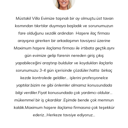
Müstakil Villa Evimize taşınalı bir ay olmuştu.üst tavan
kısmından tıkırtılar duymaya başladık ve sorunumuzun
fare olduğunu sezdik ardından Haşere ilaç firması
arayışına girerken bir arkadaşımın tavsiyesi üzerine
Maximum haşere ilaçlama firması ile irtibata geçtik.aynı
gün evimize gelip farenin nereden giriş çıkış
yapabileceğini araştırıp buldular ve koydukları ilaçlarla
sorunumuzu 3-4 gün içerisinde çözdüler.hatta birkaç
kezde kontrolede geldiler... işlerini profesyonelce
yaptılar.bizim ne gibi önlemler almamız konusundada
bilgi verdiler.Fiyat konusundada çok yardımcı oldular…
mükemmel bir iş çıkardılar .Eşimde bende çok memnun
kaldık.Maximum haşere ilaçlama firmasına çok teşekkür
ederiz...Herkeze tavsiye ediyoruz...