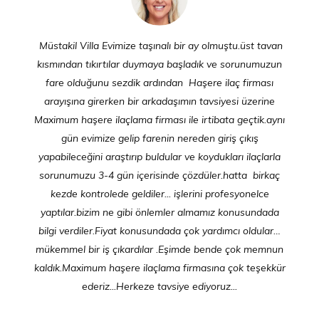
Müstakil Villa Evimize taşınalı bir ay olmuştu.üst tavan
kısmından tıkırtılar duymaya başladık ve sorunumuzun
fare olduğunu sezdik ardından Haşere ilaç firması
arayışına girerken bir arkadaşımın tavsiyesi üzerine
Maximum haşere ilaçlama firması ile irtibata geçtik.aynı
gün evimize gelip farenin nereden giriş çıkış
yapabileceğini araştırıp buldular ve koydukları ilaçlarla
sorunumuzu 3-4 gün içerisinde çözdüler.hatta birkaç
kezde kontrolede geldiler... işlerini profesyonelce
yaptılar.bizim ne gibi önlemler almamız konusundada
bilgi verdiler.Fiyat konusundada çok yardımcı oldular…
mükemmel bir iş çıkardılar .Eşimde bende çok memnun
kaldık.Maximum haşere ilaçlama firmasına çok teşekkür
ederiz...Herkeze tavsiye ediyoruz...