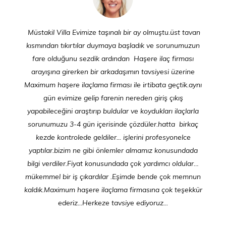
Müstakil Villa Evimize taşınalı bir ay olmuştu.üst tavan
kısmından tıkırtılar duymaya başladık ve sorunumuzun
fare olduğunu sezdik ardından Haşere ilaç firması
arayışına girerken bir arkadaşımın tavsiyesi üzerine
Maximum haşere ilaçlama firması ile irtibata geçtik.aynı
gün evimize gelip farenin nereden giriş çıkış
yapabileceğini araştırıp buldular ve koydukları ilaçlarla
sorunumuzu 3-4 gün içerisinde çözdüler.hatta birkaç
kezde kontrolede geldiler... işlerini profesyonelce
yaptılar.bizim ne gibi önlemler almamız konusundada
bilgi verdiler.Fiyat konusundada çok yardımcı oldular…
mükemmel bir iş çıkardılar .Eşimde bende çok memnun
kaldık.Maximum haşere ilaçlama firmasına çok teşekkür
ederiz...Herkeze tavsiye ediyoruz...