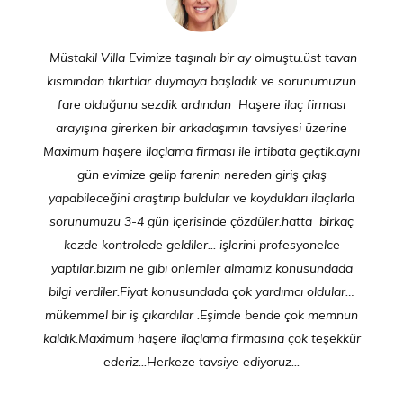
Müstakil Villa Evimize taşınalı bir ay olmuştu.üst tavan
kısmından tıkırtılar duymaya başladık ve sorunumuzun
fare olduğunu sezdik ardından Haşere ilaç firması
arayışına girerken bir arkadaşımın tavsiyesi üzerine
Maximum haşere ilaçlama firması ile irtibata geçtik.aynı
gün evimize gelip farenin nereden giriş çıkış
yapabileceğini araştırıp buldular ve koydukları ilaçlarla
sorunumuzu 3-4 gün içerisinde çözdüler.hatta birkaç
kezde kontrolede geldiler... işlerini profesyonelce
yaptılar.bizim ne gibi önlemler almamız konusundada
bilgi verdiler.Fiyat konusundada çok yardımcı oldular…
mükemmel bir iş çıkardılar .Eşimde bende çok memnun
kaldık.Maximum haşere ilaçlama firmasına çok teşekkür
ederiz...Herkeze tavsiye ediyoruz...