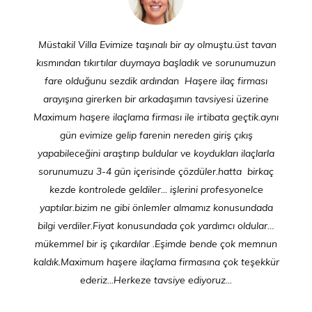
Müstakil Villa Evimize taşınalı bir ay olmuştu.üst tavan
kısmından tıkırtılar duymaya başladık ve sorunumuzun
fare olduğunu sezdik ardından Haşere ilaç firması
arayışına girerken bir arkadaşımın tavsiyesi üzerine
Maximum haşere ilaçlama firması ile irtibata geçtik.aynı
gün evimize gelip farenin nereden giriş çıkış
yapabileceğini araştırıp buldular ve koydukları ilaçlarla
sorunumuzu 3-4 gün içerisinde çözdüler.hatta birkaç
kezde kontrolede geldiler... işlerini profesyonelce
yaptılar.bizim ne gibi önlemler almamız konusundada
bilgi verdiler.Fiyat konusundada çok yardımcı oldular…
mükemmel bir iş çıkardılar .Eşimde bende çok memnun
kaldık.Maximum haşere ilaçlama firmasına çok teşekkür
ederiz...Herkeze tavsiye ediyoruz...