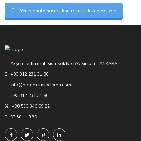
Yenimahalle haşere kontrolü ve dezenfeksiyon
Akşemsettin mah.Kısa Sok.No:5/A Sincan - ANKARA
+90 312 231 31 80
info@maximumilaclama.com
+90 312 231 31 80
+90 530 340 69 22
07:30 - 19:30