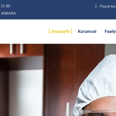
 31 80
Pazartesi
 - ANKARA
Anasayfa
Kurumsal
Faali