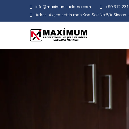
info@maximumilaclama.com
+90 312 231
Adres:
Akşemsettin mah.Kısa Sok.No:5/A Sincan