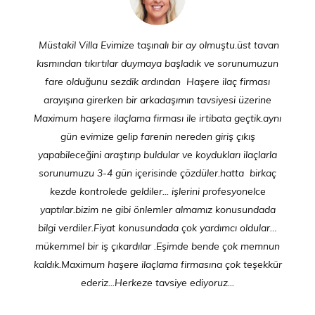
Müstakil Villa Evimize taşınalı bir ay olmuştu.üst tavan
kısmından tıkırtılar duymaya başladık ve sorunumuzun
fare olduğunu sezdik ardından Haşere ilaç firması
arayışına girerken bir arkadaşımın tavsiyesi üzerine
Maximum haşere ilaçlama firması ile irtibata geçtik.aynı
gün evimize gelip farenin nereden giriş çıkış
yapabileceğini araştırıp buldular ve koydukları ilaçlarla
sorunumuzu 3-4 gün içerisinde çözdüler.hatta birkaç
kezde kontrolede geldiler... işlerini profesyonelce
yaptılar.bizim ne gibi önlemler almamız konusundada
bilgi verdiler.Fiyat konusundada çok yardımcı oldular…
mükemmel bir iş çıkardılar .Eşimde bende çok memnun
kaldık.Maximum haşere ilaçlama firmasına çok teşekkür
ederiz...Herkeze tavsiye ediyoruz...